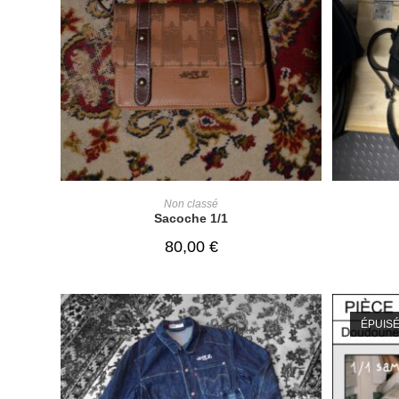
ADD TO CART
Non classé
Sacoche 1/1
80,00
€
ÉPUIS