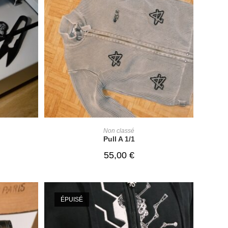
READ MORE
Non classé
Pull A 1/1
55,00
€
ÉPUISÉ