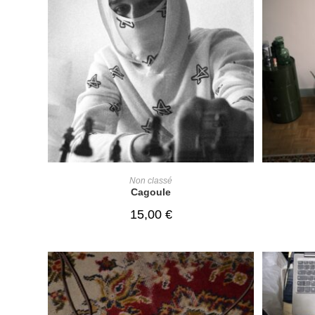
ADD TO CART
Non classé
Cagoule
15,00
€