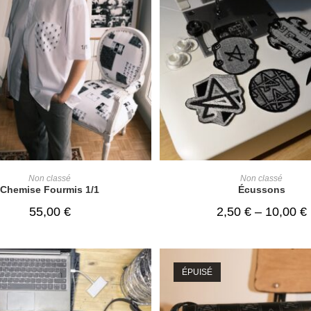
ADD TO CART
SELECT OPTIONS
Non classé
Non classé
Chemise Fourmis 1/1
Écussons
55,00
€
2,50
€
–
10,00
€
ÉPUISÉ