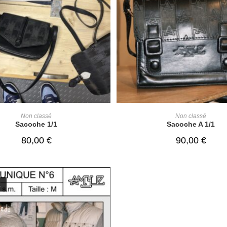
ADD TO CART
READ MORE
Non classé
Non classé
Sacoche 1/1
Sacoche A 1/1
80,00
€
90,00
€
É