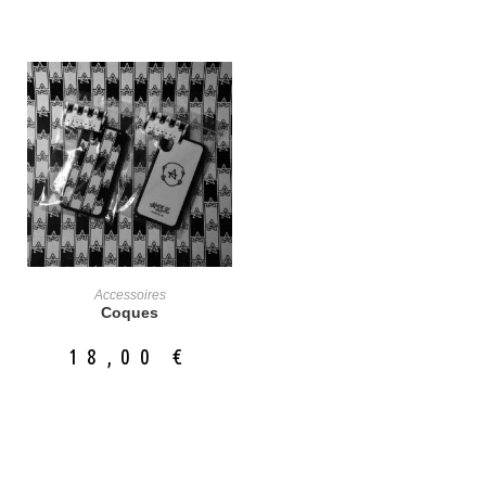
Accessoires
Select Options
Coques
18,00
€