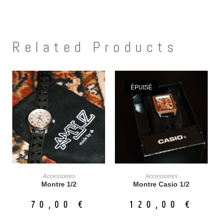
Related Products
ÉPUISÉ
Accessoires
Accessoires
Add To Cart
Read More
Montre 1/2
Montre Casio 1/2
70,00
€
120,00
€