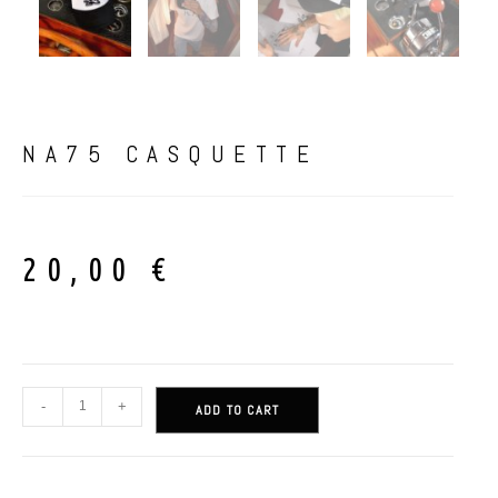
NA75 CASQUETTE
20,00
€
-
+
ADD TO CART